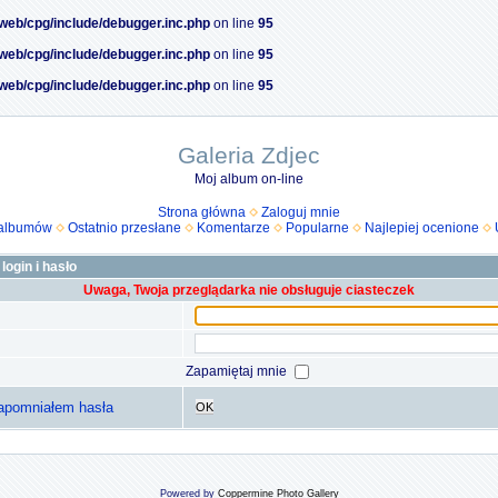
/web/cpg/include/debugger.inc.php
on line
95
/web/cpg/include/debugger.inc.php
on line
95
/web/cpg/include/debugger.inc.php
on line
95
Galeria Zdjec
Moj album on-line
Strona główna
Zaloguj mnie
 albumów
Ostatnio przesłane
Komentarze
Popularne
Najlepiej ocenione
login i hasło
Uwaga, Twoja przeglądarka nie obsługuje ciasteczek
Zapamiętaj mnie
apomniałem hasła
OK
Powered by
Coppermine Photo Gallery