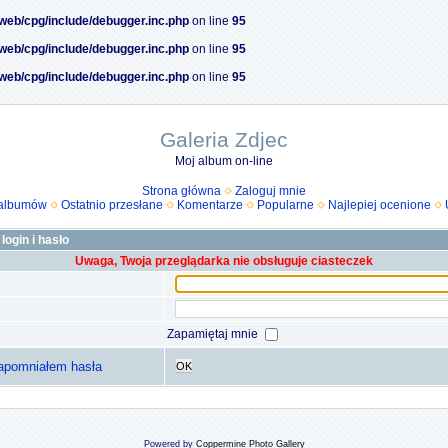
/web/cpg/include/debugger.inc.php
on line
95
/web/cpg/include/debugger.inc.php
on line
95
/web/cpg/include/debugger.inc.php
on line
95
Galeria Zdjec
Moj album on-line
Strona główna
Zaloguj mnie
 albumów
Ostatnio przesłane
Komentarze
Popularne
Najlepiej ocenione
login i hasło
Uwaga, Twoja przeglądarka nie obsługuje ciasteczek
Zapamiętaj mnie
apomniałem hasła
OK
Powered by
Coppermine Photo Gallery