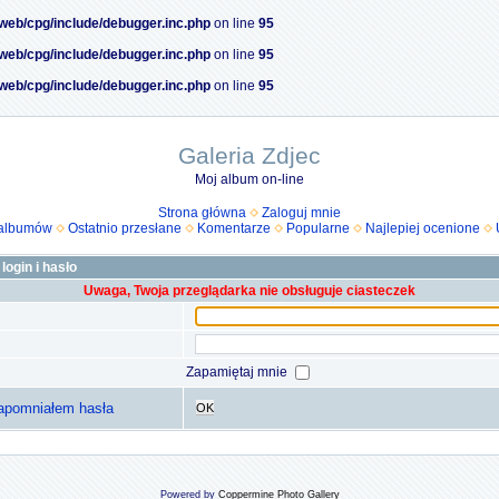
/web/cpg/include/debugger.inc.php
on line
95
/web/cpg/include/debugger.inc.php
on line
95
/web/cpg/include/debugger.inc.php
on line
95
Galeria Zdjec
Moj album on-line
Strona główna
Zaloguj mnie
 albumów
Ostatnio przesłane
Komentarze
Popularne
Najlepiej ocenione
login i hasło
Uwaga, Twoja przeglądarka nie obsługuje ciasteczek
Zapamiętaj mnie
apomniałem hasła
OK
Powered by
Coppermine Photo Gallery