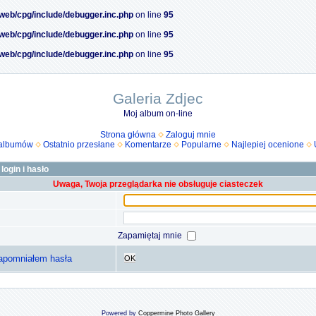
/web/cpg/include/debugger.inc.php
on line
95
/web/cpg/include/debugger.inc.php
on line
95
/web/cpg/include/debugger.inc.php
on line
95
Galeria Zdjec
Moj album on-line
Strona główna
Zaloguj mnie
 albumów
Ostatnio przesłane
Komentarze
Popularne
Najlepiej ocenione
login i hasło
Uwaga, Twoja przeglądarka nie obsługuje ciasteczek
Zapamiętaj mnie
apomniałem hasła
OK
Powered by
Coppermine Photo Gallery