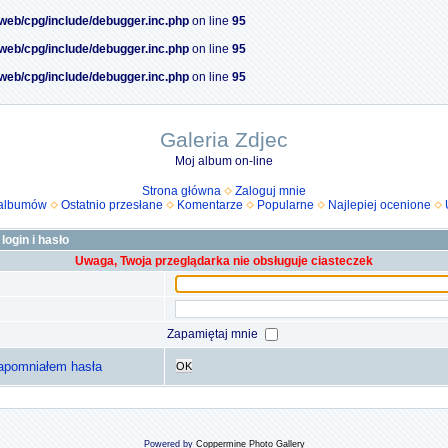
/web/cpg/include/debugger.inc.php
on line
95
/web/cpg/include/debugger.inc.php
on line
95
/web/cpg/include/debugger.inc.php
on line
95
Galeria Zdjec
Moj album on-line
Strona główna
Zaloguj mnie
 albumów
Ostatnio przesłane
Komentarze
Popularne
Najlepiej ocenione
login i hasło
Uwaga, Twoja przeglądarka nie obsługuje ciasteczek
Zapamiętaj mnie
apomniałem hasła
OK
Powered by
Coppermine Photo Gallery