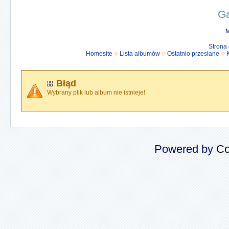
Ga
M
Strona
Homesite
Lista albumów
Ostatnio przesłane
Błąd
Wybrany plik lub album nie istnieje!
Powered by
Co