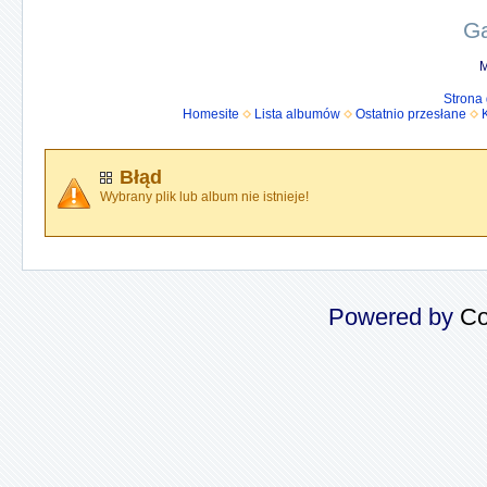
Ga
M
Strona
Homesite
Lista albumów
Ostatnio przesłane
Błąd
Wybrany plik lub album nie istnieje!
Powered by
Co