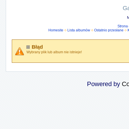
Ga
M
Strona
Homesite
Lista albumów
Ostatnio przesłane
Błąd
Wybrany plik lub album nie istnieje!
Powered by
Co