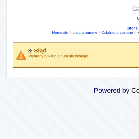
Ga
M
Strona
Homesite
Lista albumów
Ostatnio przesłane
Błąd
Wybrany plik lub album nie istnieje!
Powered by
Co