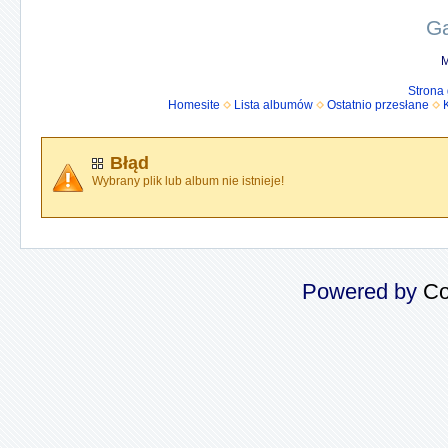
Ga
M
Strona
Homesite
Lista albumów
Ostatnio przesłane
Błąd
Wybrany plik lub album nie istnieje!
Powered by
Co