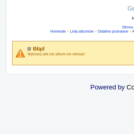
Ga
M
Strona
Homesite
Lista albumów
Ostatnio przesłane
Błąd
Wybrany plik lub album nie istnieje!
Powered by
Co