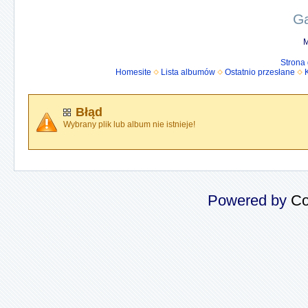
Ga
M
Strona
Homesite
Lista albumów
Ostatnio przesłane
Błąd
Wybrany plik lub album nie istnieje!
Powered by
Co