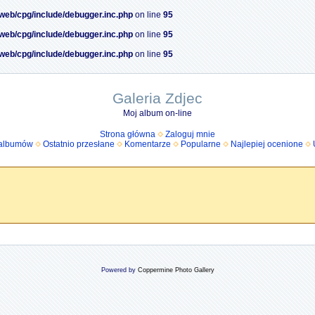
/web/cpg/include/debugger.inc.php
on line
95
/web/cpg/include/debugger.inc.php
on line
95
/web/cpg/include/debugger.inc.php
on line
95
Galeria Zdjec
Moj album on-line
Strona główna
Zaloguj mnie
 albumów
Ostatnio przesłane
Komentarze
Popularne
Najlepiej ocenione
Powered by
Coppermine Photo Gallery