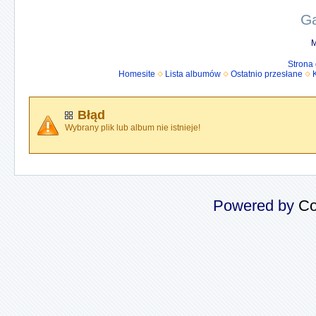
Ga
M
Strona
Homesite
Lista albumów
Ostatnio przesłane
Błąd
Wybrany plik lub album nie istnieje!
Powered by
Co