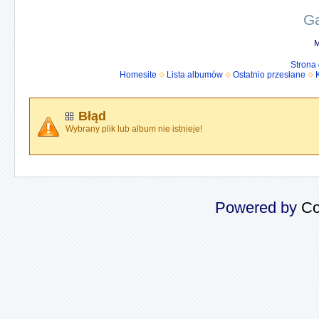
Ga
M
Strona
Homesite
Lista albumów
Ostatnio przesłane
Błąd
Wybrany plik lub album nie istnieje!
Powered by
Co