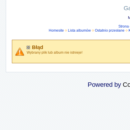
Ga
M
Strona
Homesite
Lista albumów
Ostatnio przesłane
Błąd
Wybrany plik lub album nie istnieje!
Powered by
Co