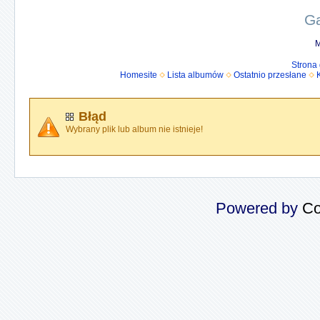
Ga
M
Strona
Homesite
Lista albumów
Ostatnio przesłane
Błąd
Wybrany plik lub album nie istnieje!
Powered by
Co