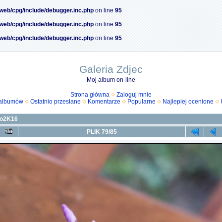
/web/cpg/include/debugger.inc.php
on line
95
/web/cpg/include/debugger.inc.php
on line
95
/web/cpg/include/debugger.inc.php
on line
95
Galeria Zdjec
Moj album on-line
Strona główna
Zaloguj mnie
 albumów
Ostatnio przesłane
Komentarze
Popularne
Najlepiej ocenione
to2K16
PLIK 79/85