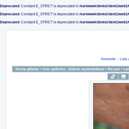
Deprecated
: Constant E_STRICT is deprecated in
/var/www/clients/client1/web1
Deprecated
: Constant E_STRICT is deprecated in
/var/www/clients/client1/web1
Deprecated
: Constant E_STRICT is deprecated in
/var/www/clients/client1/web1
Homesite
Lista
Strona główna
>
User galleries - Galerie uzytkownikow
>
Nicram
>
La