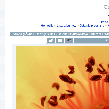
Ga
M
Strona
Homesite
Lista albumów
Ostatnio przesłane
Strona główna
>
User galleries - Galerie uzytkownikow
>
Nicram
>
Wi
PL