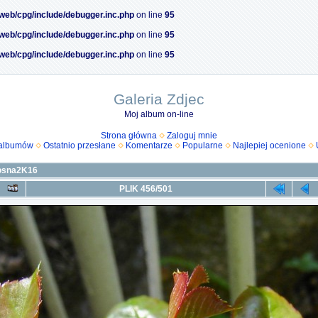
/web/cpg/include/debugger.inc.php
on line
95
/web/cpg/include/debugger.inc.php
on line
95
/web/cpg/include/debugger.inc.php
on line
95
Galeria Zdjec
Moj album on-line
Strona główna
Zaloguj mnie
 albumów
Ostatnio przesłane
Komentarze
Popularne
Najlepiej ocenione
osna2K16
PLIK 456/501