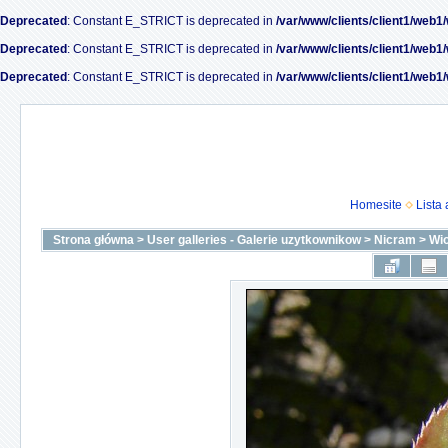
Deprecated
: Constant E_STRICT is deprecated in
/var/www/clients/client1/web1
Deprecated
: Constant E_STRICT is deprecated in
/var/www/clients/client1/web1
Deprecated
: Constant E_STRICT is deprecated in
/var/www/clients/client1/web1
Homesite
Lista
Strona główna
>
User galleries - Galerie uzytkownikow
>
Nicram
>
Wi