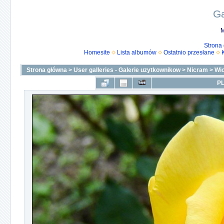
Ga
M
Strona
Homesite
Lista albumów
Ostatnio przesłane
Strona główna
>
User galleries - Galerie uzytkownikow
>
Nicram
>
Wi
PL