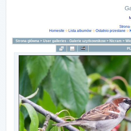
Ga
M
Strona
Homesite
Lista albumów
Ostatnio przesłane
Strona główna
>
User galleries - Galerie uzytkownikow
>
Nicram
>
Wi
PL