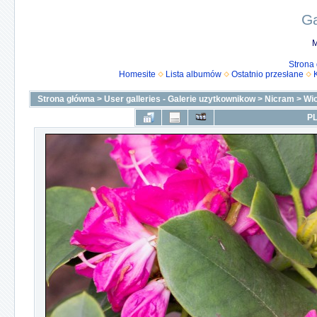
Ga
M
Strona
Homesite
Lista albumów
Ostatnio przesłane
Strona główna
>
User galleries - Galerie uzytkownikow
>
Nicram
>
Wi
PL