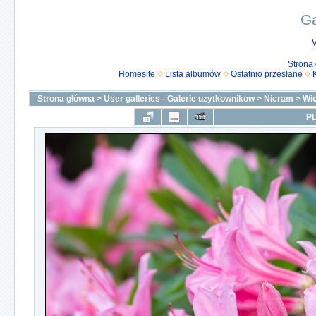
Ga
M
Strona
Homesite
Lista albumów
Ostatnio przesłane
Strona główna
>
User galleries - Galerie uzytkownikow
>
Nicram
>
Wi
PL