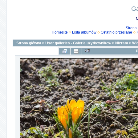
Ga
M
Strona
Homesite
Lista albumów
Ostatnio przesłane
Strona główna
>
User galleries - Galerie uzytkownikow
>
Nicram
>
Wi
P