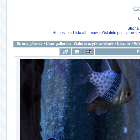
Ga
M
Strona
Homesite
Lista albumów
Ostatnio przesłane
Strona główna
>
User galleries - Galerie uzytkownikow
>
Nicram
>
Wr
P