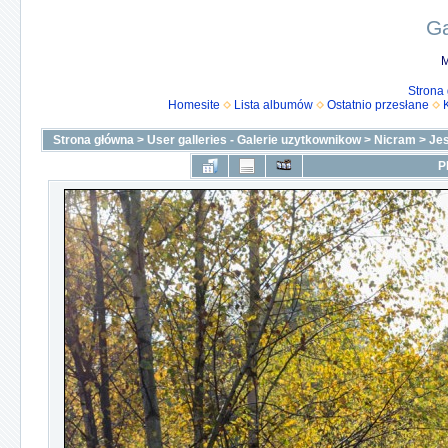
Ga
M
Strona
Homesite
Lista albumów
Ostatnio przesłane
Strona główna
>
User galleries - Galerie uzytkownikow
>
Nicram
>
Je
P