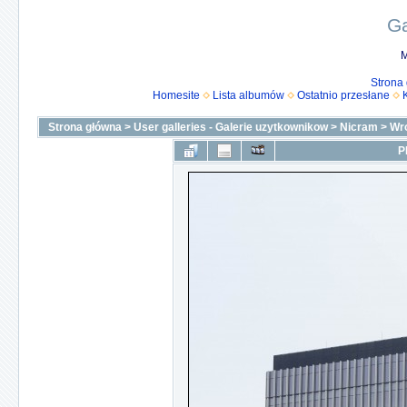
Ga
M
Strona
Homesite
Lista albumów
Ostatnio przesłane
Strona główna
>
User galleries - Galerie uzytkownikow
>
Nicram
>
Wr
P