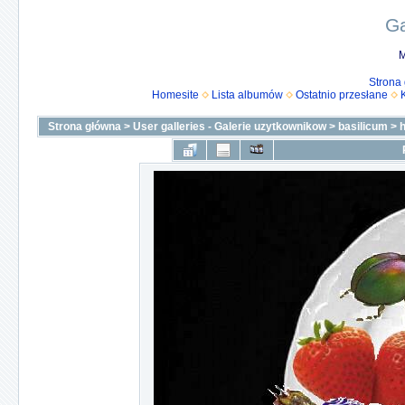
Ga
M
Strona
Homesite
Lista albumów
Ostatnio przesłane
Strona główna
>
User galleries - Galerie uzytkownikow
>
basilicum
>