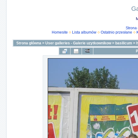
Ga
M
Strona
Homesite
Lista albumów
Ostatnio przesłane
Strona główna
>
User galleries - Galerie uzytkownikow
>
basilicum
>
P