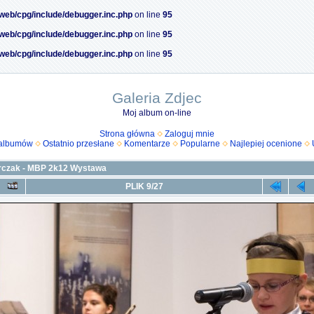
/web/cpg/include/debugger.inc.php
on line
95
/web/cpg/include/debugger.inc.php
on line
95
/web/cpg/include/debugger.inc.php
on line
95
Galeria Zdjec
Moj album on-line
Strona główna
Zaloguj mnie
 albumów
Ostatnio przesłane
Komentarze
Popularne
Najlepiej ocenione
rczak - MBP 2k12 Wystawa
PLIK 9/27