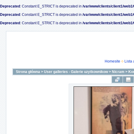
Deprecated
: Constant E_STRICT is deprecated in
/var/www/clients/client1/web1
Deprecated
: Constant E_STRICT is deprecated in
/var/www/clients/client1/web1
Deprecated
: Constant E_STRICT is deprecated in
/var/www/clients/client1/web1
Homesite
Lista
Strona główna
>
User galleries - Galerie uzytkownikow
>
Nicram
>
Ko