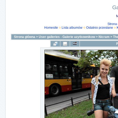
Ga
M
Strona
Homesite
Lista albumów
Ostatnio przesłane
Strona główna
>
User galleries - Galerie uzytkownikow
>
Nicram
>
The
P