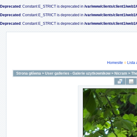
Deprecated
: Constant E_STRICT is deprecated in
/var/www/clients/client1/web1
Deprecated
: Constant E_STRICT is deprecated in
/var/www/clients/client1/web1
Deprecated
: Constant E_STRICT is deprecated in
/var/www/clients/client1/web1
Homesite
Lista
Strona główna
>
User galleries - Galerie uzytkownikow
>
Nicram
>
The