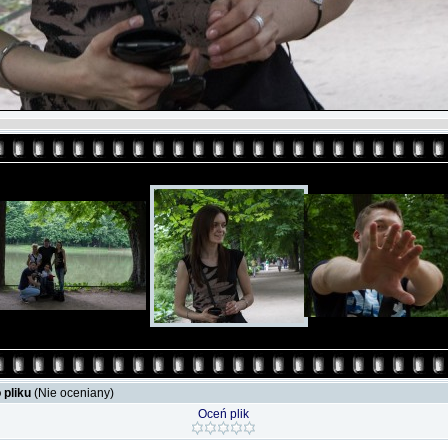
 pliku
(Nie oceniany)
Oceń plik