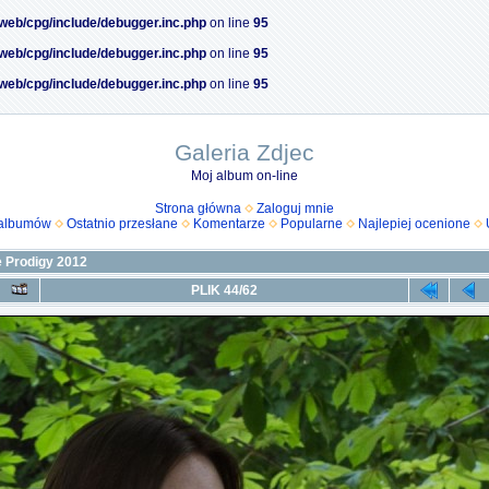
/web/cpg/include/debugger.inc.php
on line
95
/web/cpg/include/debugger.inc.php
on line
95
/web/cpg/include/debugger.inc.php
on line
95
Galeria Zdjec
Moj album on-line
Strona główna
Zaloguj mnie
 albumów
Ostatnio przesłane
Komentarze
Popularne
Najlepiej ocenione
 Prodigy 2012
PLIK 44/62