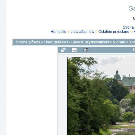
Ga
M
Strona
Homesite
Lista albumów
Ostatnio przesłane
Strona główna
>
User galleries - Galerie uzytkownikow
>
Nicram
>
The
P