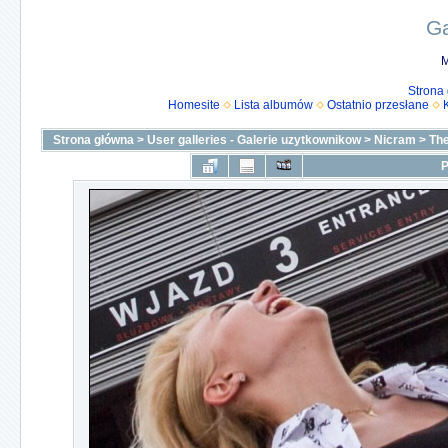
Ga
M
Strona
Homesite
Lista albumów
Ostatnio przesłane
Strona główna
>
User galleries - Galerie uzytkownikow
>
Nicram
>
The
P