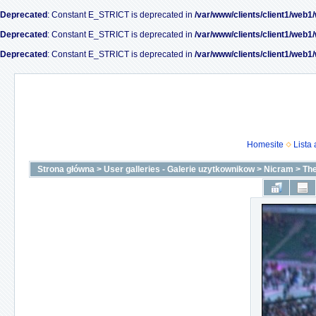
Deprecated
: Constant E_STRICT is deprecated in
/var/www/clients/client1/web1
Deprecated
: Constant E_STRICT is deprecated in
/var/www/clients/client1/web1
Deprecated
: Constant E_STRICT is deprecated in
/var/www/clients/client1/web1
Homesite
Lista
Strona główna
>
User galleries - Galerie uzytkownikow
>
Nicram
>
The