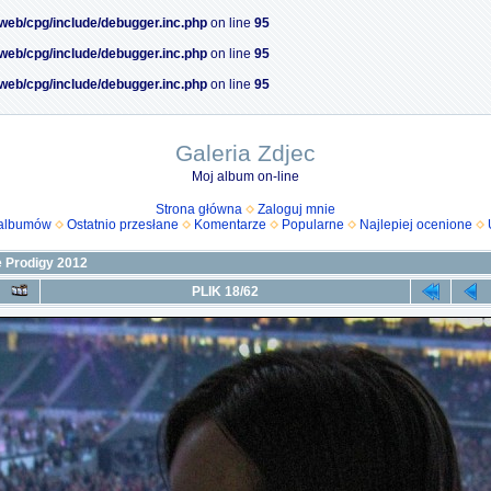
/web/cpg/include/debugger.inc.php
on line
95
/web/cpg/include/debugger.inc.php
on line
95
/web/cpg/include/debugger.inc.php
on line
95
Galeria Zdjec
Moj album on-line
Strona główna
Zaloguj mnie
 albumów
Ostatnio przesłane
Komentarze
Popularne
Najlepiej ocenione
 Prodigy 2012
PLIK 18/62