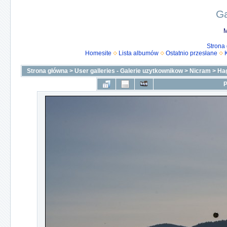
Ga
M
Strona
Homesite
Lista albumów
Ostatnio przesłane
Strona główna
>
User galleries - Galerie uzytkownikow
>
Nicram
>
Ha
P