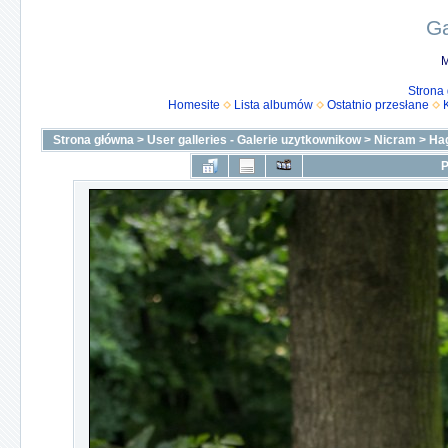
Ga
M
Strona
Homesite
Lista albumów
Ostatnio przesłane
Strona główna
>
User galleries - Galerie uzytkownikow
>
Nicram
>
Ha
P