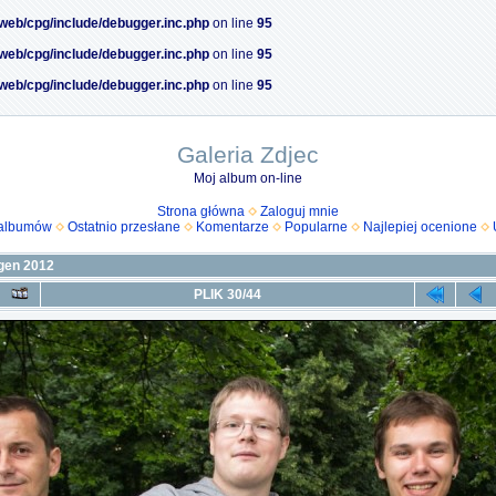
/web/cpg/include/debugger.inc.php
on line
95
/web/cpg/include/debugger.inc.php
on line
95
/web/cpg/include/debugger.inc.php
on line
95
Galeria Zdjec
Moj album on-line
Strona główna
Zaloguj mnie
 albumów
Ostatnio przesłane
Komentarze
Popularne
Najlepiej ocenione
gen 2012
PLIK 30/44