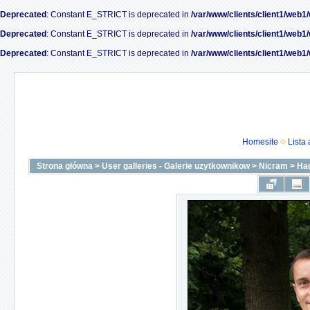
Deprecated
: Constant E_STRICT is deprecated in
/var/www/clients/client1/web1
Deprecated
: Constant E_STRICT is deprecated in
/var/www/clients/client1/web1
Deprecated
: Constant E_STRICT is deprecated in
/var/www/clients/client1/web1
Homesite
Lista
Strona główna
>
User galleries - Galerie uzytkownikow
>
Nicram
>
Ha