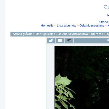
Ga
M
Strona
Homesite
Lista albumów
Ostatnio przesłane
Strona główna
>
User galleries - Galerie uzytkownikow
>
Nicram
>
Ha
P