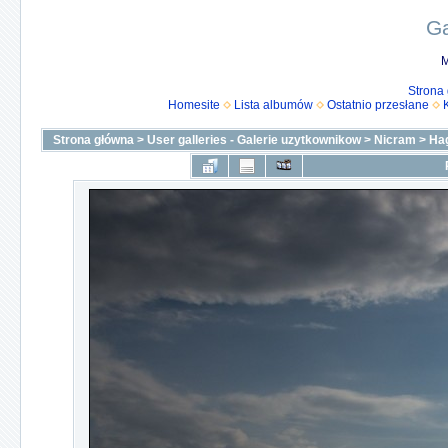
Ga
M
Strona
Homesite
Lista albumów
Ostatnio przesłane
Strona główna
>
User galleries - Galerie uzytkownikow
>
Nicram
>
Ha