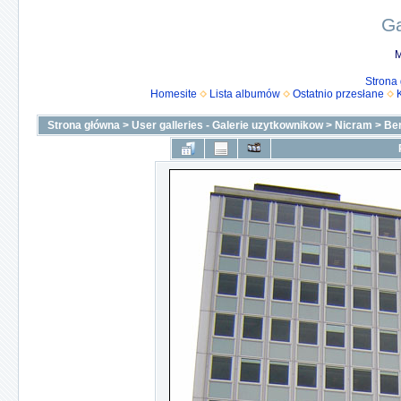
Ga
M
Strona
Homesite
Lista albumów
Ostatnio przesłane
Strona główna
>
User galleries - Galerie uzytkownikow
>
Nicram
>
Ber