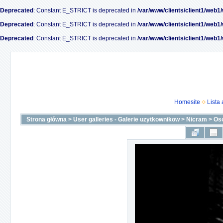
Deprecated
: Constant E_STRICT is deprecated in
/var/www/clients/client1/web1
Deprecated
: Constant E_STRICT is deprecated in
/var/www/clients/client1/web1
Deprecated
: Constant E_STRICT is deprecated in
/var/www/clients/client1/web1
Homesite
Lista
Strona główna
>
User galleries - Galerie uzytkownikow
>
Nicram
>
Oso