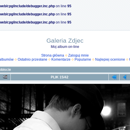
/web/cpg/include/debugger.inc.php
on line
95
/web/cpg/include/debugger.inc.php
on line
95
/web/cpg/include/debugger.inc.php
on line
95
Galeria Zdjec
Moj album on-line
Strona główna
Zaloguj mnie
 albumów
Ostatnio przesłane
Komentarze
Popularne
Najlepiej ocenione
biscie
PLIK 15/42