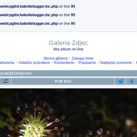
/web/cpg/include/debugger.inc.php
on line
95
/web/cpg/include/debugger.inc.php
on line
95
/web/cpg/include/debugger.inc.php
on line
95
Galeria Zdjec
Moj album on-line
Strona główna
Zaloguj mnie
 albumów
Ostatnio przesłane
Komentarze
Popularne
Najlepiej ocenione
siczki2011Styczen
PLIK 6/14