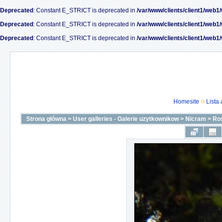
Deprecated
: Constant E_STRICT is deprecated in
/var/www/clients/client1/web1
Deprecated
: Constant E_STRICT is deprecated in
/var/www/clients/client1/web1
Deprecated
: Constant E_STRICT is deprecated in
/var/www/clients/client1/web1
Homesite
Lista
Strona główna
>
User galleries - Galerie uzytkownikow
>
Nicram
>
Ro