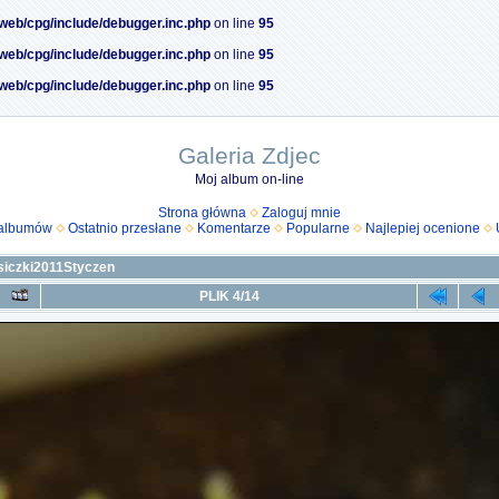
/web/cpg/include/debugger.inc.php
on line
95
/web/cpg/include/debugger.inc.php
on line
95
/web/cpg/include/debugger.inc.php
on line
95
Galeria Zdjec
Moj album on-line
Strona główna
Zaloguj mnie
 albumów
Ostatnio przesłane
Komentarze
Popularne
Najlepiej ocenione
siczki2011Styczen
PLIK 4/14