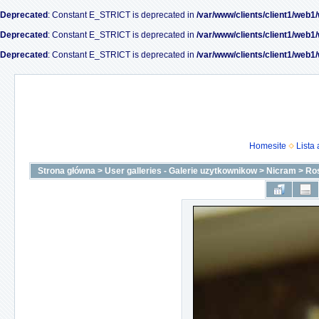
Deprecated
: Constant E_STRICT is deprecated in
/var/www/clients/client1/web1
Deprecated
: Constant E_STRICT is deprecated in
/var/www/clients/client1/web1
Deprecated
: Constant E_STRICT is deprecated in
/var/www/clients/client1/web1
Homesite
Lista
Strona główna
>
User galleries - Galerie uzytkownikow
>
Nicram
>
Ro