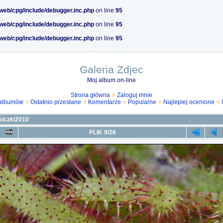
/web/cpg/include/debugger.inc.php
on line
95
/web/cpg/include/debugger.inc.php
on line
95
/web/cpg/include/debugger.inc.php
on line
95
Galeria Zdjec
Moj album on-line
Strona główna
Zaloguj mnie
 albumów
Ostatnio przesłane
Komentarze
Popularne
Najlepiej ocenione
siczki2010
PLIK 9/26