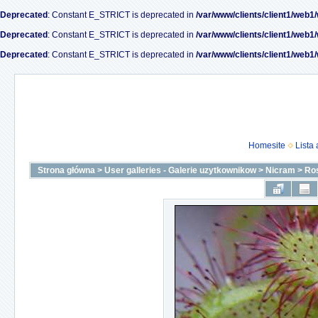
Deprecated
: Constant E_STRICT is deprecated in
/var/www/clients/client1/web1
Deprecated
: Constant E_STRICT is deprecated in
/var/www/clients/client1/web1
Deprecated
: Constant E_STRICT is deprecated in
/var/www/clients/client1/web1
Homesite
Lista
Strona główna
>
User galleries - Galerie uzytkownikow
>
Nicram
>
Ro