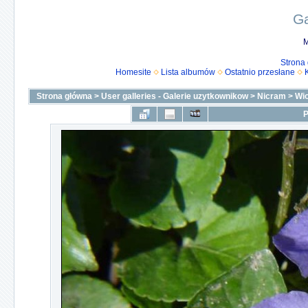
Ga
M
Strona
Homesite
Lista albumów
Ostatnio przesłane
Strona główna
>
User galleries - Galerie uzytkownikow
>
Nicram
>
Wi
P