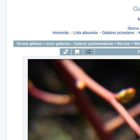
Ga
M
Strona
Homesite
Lista albumów
Ostatnio przesłane
Strona główna
>
User galleries - Galerie uzytkownikow
>
Nicram
>
Wi
P