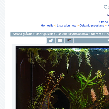
Ga
M
Strona
Homesite
Lista albumów
Ostatnio przesłane
Strona główna
>
User galleries - Galerie uzytkownikow
>
Nicram
>
Ho
P