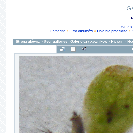
Ga
M
Strona
Homesite
Lista albumów
Ostatnio przesłane
Strona główna
>
User galleries - Galerie uzytkownikow
>
Nicram
>
Ho